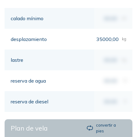
calado mínimo
00,00
mt
desplazamiento
35000,00
kg
lastre
00,00
kg
reserva de agua
00,00
lt
reserva de diesel
00,00
lt
convertir a
Plan de vela
pies