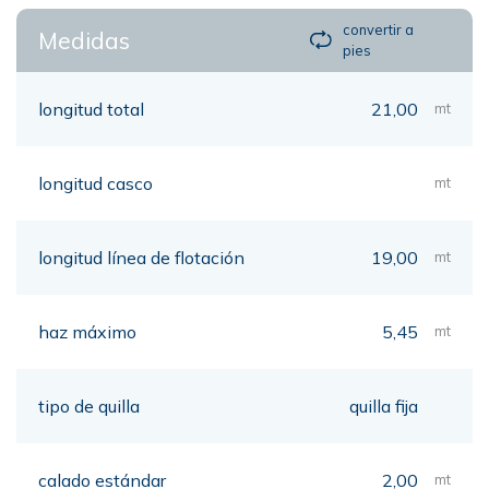
convertir a
Medidas
pies
longitud total
21,00
mt
longitud casco
mt
longitud línea de flotación
19,00
mt
haz máximo
5,45
mt
tipo de quilla
quilla fija
calado estándar
2,00
mt