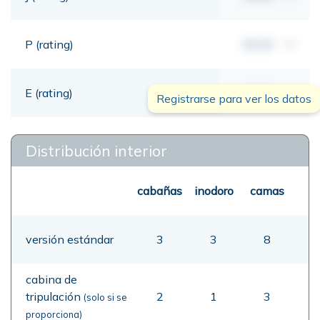
P (rating)
00,00
mt
E (rating)
00,00
mt
Registrarse para ver los datos
Distribución interior
cabañas
inodoro
camas
versión estándar
3
3
8
cabina de
tripulación
2
1
3
(solo si se
proporciona)