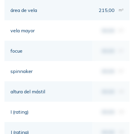
área de vela
215,00
m²
vela mayor
00,00
m²
focue
00,00
m²
spinnaker
00,00
m²
altura del mástil
00,00
mt
I (rating)
00,00
mt
J (rating)
00,00
mt