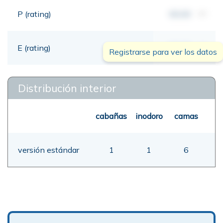
P (rating)
00,00
mt
E (rating)
00,00
mt
Registrarse para ver los datos
Distribución interior
cabañas
inodoro
camas
versión estándar
1
1
6