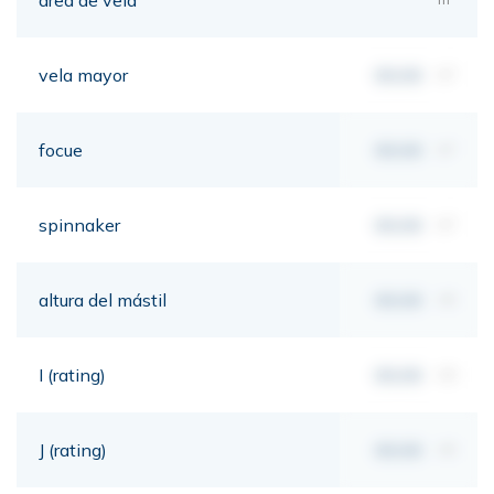
vela mayor
00,00
m²
focue
00,00
m²
spinnaker
00,00
m²
altura del mástil
00,00
mt
I (rating)
00,00
mt
J (rating)
00,00
mt