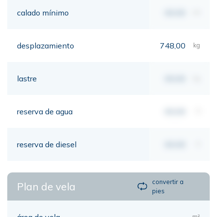
calado mínimo
00,00
mt
desplazamiento
748,00
kg
lastre
00,00
kg
reserva de agua
00,00
lt
reserva de diesel
00,00
lt
convertir a
Plan de vela
pies
área de vela
m²