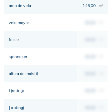
área de vela
145,00
m²
vela mayor
00,00
m²
focue
00,00
m²
spinnaker
00,00
m²
altura del mástil
00,00
mt
I (rating)
00,00
mt
J (rating)
00,00
mt