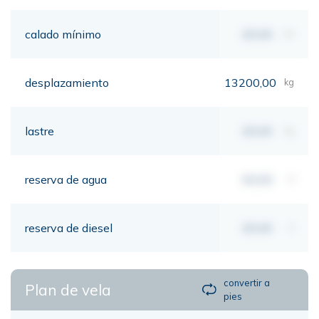
calado mínimo
00,00
mt
desplazamiento
13200,00
kg
lastre
00,00
kg
reserva de agua
00,00
lt
reserva de diesel
00,00
lt
convertir a
Plan de vela
pies