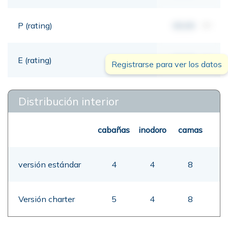
P (rating)
00,00
mt
E (rating)
00,00
mt
Registrarse para ver los datos
Distribución interior
cabañas
inodoro
camas
versión estándar
4
4
8
Versión charter
5
4
8