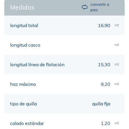
convertir a
Medidas
pies
longitud total
16,90
mt
longitud casco
mt
longitud línea de flotación
15,30
mt
haz máximo
9,20
mt
tipo de quilla
quilla fija
calado estándar
1,20
mt