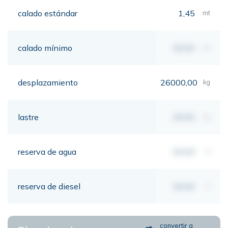
calado estándar
1,45
mt
calado mínimo
00,00
mt
desplazamiento
26000,00
kg
lastre
00,00
kg
reserva de agua
00,00
lt
reserva de diesel
00,00
lt
convertir a