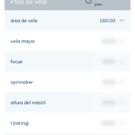
Plan de vela
pies
área de vela
160,00
m²
vela mayor
00,00
m²
focue
00,00
m²
spinnaker
00,00
m²
altura del mástil
00,00
mt
I (rating)
00,00
mt