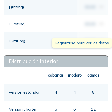
J (rating)
00,00
mt
P (rating)
00,00
mt
E (rating)
00,00
mt
Registrarse para ver los datos
Distribución interior
cabañas
inodoro
camas
versión estándar
4
4
8
Versión charter
6
6
12