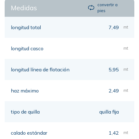
convertir a
Medidas
pies
longitud total
7,49
mt
longitud casco
mt
longitud línea de flotación
5,95
mt
haz máximo
2,49
mt
tipo de quilla
quilla fija
calado estándar
1,42
mt