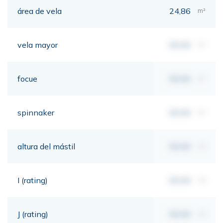
área de vela
24,86
m²
vela mayor
00,00
m²
focue
00,00
m²
spinnaker
00,00
m²
altura del mástil
00,00
mt
I (rating)
00,00
mt
J (rating)
00,00
mt