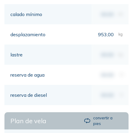
calado mínimo
00,00
mt
desplazamiento
953,00
kg
lastre
00,00
kg
reserva de agua
00,00
lt
reserva de diesel
00,00
lt
convertir a
Plan de vela
pies