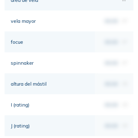
vela mayor
00,00
m²
focue
00,00
m²
spinnaker
00,00
m²
altura del mástil
00,00
mt
I (rating)
00,00
mt
J (rating)
00,00
mt