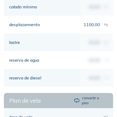
calado mínimo
00,00
mt
desplazamiento
1100,00
kg
lastre
00,00
kg
reserva de agua
00,00
lt
reserva de diesel
00,00
lt
convertir a
Plan de vela
pies
área de vela
m²