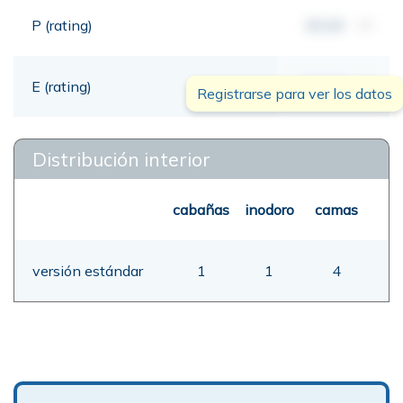
P (rating)
00,00
mt
E (rating)
00,00
mt
Registrarse para ver los datos
Distribución interior
cabañas
inodoro
camas
versión estándar
1
1
4