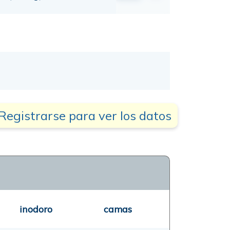
Registrarse para ver los datos
inodoro
camas