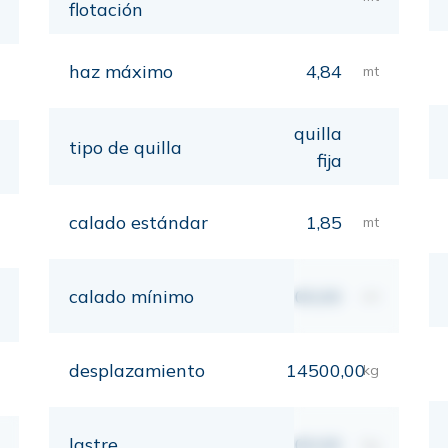
flotación
haz máximo
4,84
mt
quilla
tipo de quilla
fija
calado estándar
1,85
mt
calado mínimo
00,00
mt
desplazamiento
14500,00
kg
lastre
00,00
kg