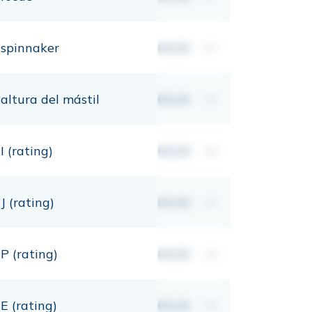
spinnaker
00,00
m²
altura del mástil
00,00
mt
I (rating)
00,00
mt
J (rating)
00,00
mt
P (rating)
00,00
mt
E (rating)
00,00
mt