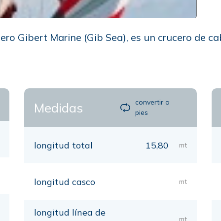
llero Gibert Marine (Gib Sea), es un crucero de c
convertir a
Medidas
pies
longitud total
15,80
mt
longitud casco
mt
longitud línea de
mt