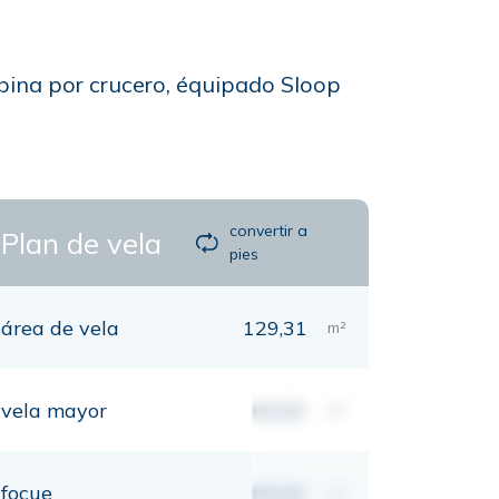
abina por crucero, équipado Sloop
convertir a
Plan de vela
pies
área de vela
129,31
m²
vela mayor
00,00
m²
focue
00,00
m²