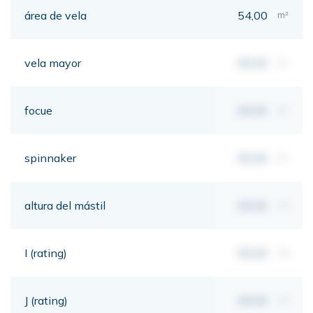
área de vela
54,00
m²
vela mayor
00,00
m²
focue
00,00
m²
spinnaker
00,00
m²
altura del mástil
00,00
mt
I (rating)
00,00
mt
J (rating)
00,00
mt