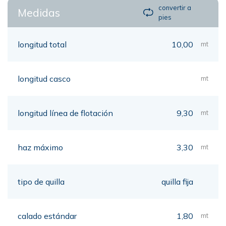
convertir a
Medidas
pies
longitud total
10,00
mt
longitud casco
mt
longitud línea de flotación
9,30
mt
haz máximo
3,30
mt
tipo de quilla
quilla fija
calado estándar
1,80
mt