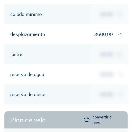
calado mínimo
00,00
mt
desplazamiento
3600,00
kg
lastre
00,00
kg
reserva de agua
00,00
lt
reserva de diesel
00,00
lt
convertir a
Plan de vela
pies