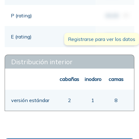
P (rating)
00,00
mt
E (rating)
00,00
mt
Registrarse para ver los datos
Distribución interior
cabañas
inodoro
camas
versión estándar
2
1
8