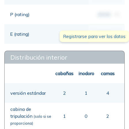
P (rating)
00,00
mt
E (rating)
00,00
mt
Registrarse para ver los datos
Distribución interior
cabañas
inodoro
camas
versión estándar
2
1
4
cabina de
tripulación
1
0
2
(solo si se
proporciona)