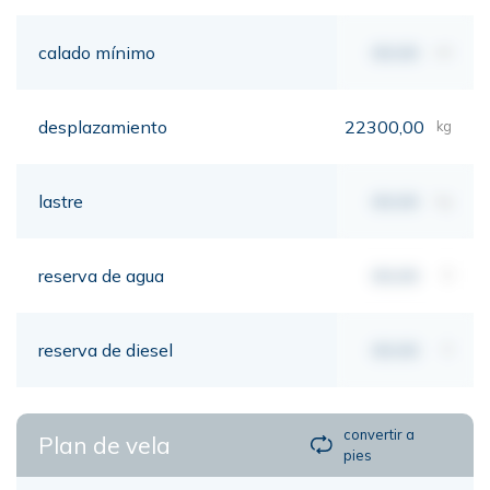
calado mínimo
00,00
mt
desplazamiento
22300,00
kg
lastre
00,00
kg
reserva de agua
00,00
lt
reserva de diesel
00,00
lt
convertir a
Plan de vela
pies