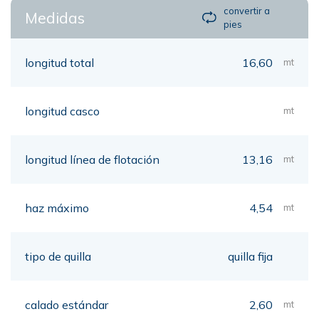
convertir a
Medidas
pies
longitud total
16,60
mt
longitud casco
mt
longitud línea de flotación
13,16
mt
haz máximo
4,54
mt
tipo de quilla
quilla fija
calado estándar
2,60
mt