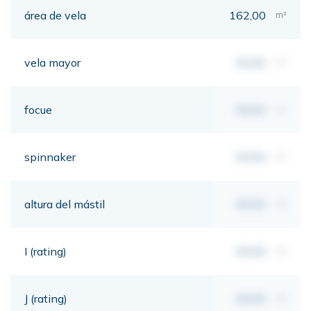
área de vela
162,00
m²
vela mayor
00,00
m²
focue
00,00
m²
spinnaker
00,00
m²
altura del mástil
00,00
mt
I (rating)
00,00
mt
J (rating)
00,00
mt