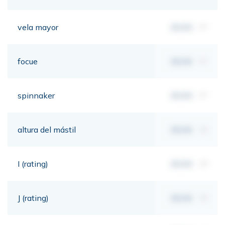
vela mayor
00,00
m²
focue
00,00
m²
spinnaker
00,00
m²
altura del mástil
00,00
mt
I (rating)
00,00
mt
J (rating)
00,00
mt