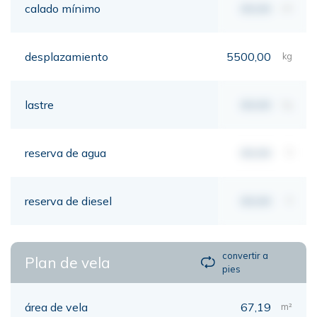
calado mínimo
00,00
mt
desplazamiento
5500,00
kg
lastre
00,00
kg
reserva de agua
00,00
lt
reserva de diesel
00,00
lt
convertir a
Plan de vela
pies
área de vela
67,19
m²