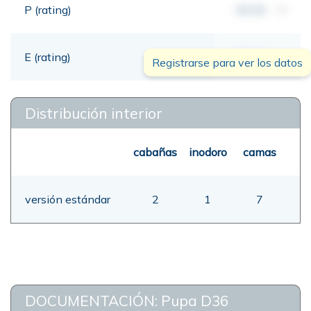
P (rating)
00,00
mt
E (rating)
00,00
mt
Registrarse para ver los datos
Distribución interior
cabañas
inodoro
camas
versión estándar
2
1
7
DOCUMENTACIÓN: Pupa D36