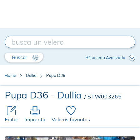
Buscar
Búsqueda Avanzada
Home
Dullia
Pupa D36
Pupa D36
- Dullia
/ STW003265
Editar
Imprenta
Veleros favoritas