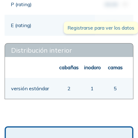
P (rating)
00,00
mt
E (rating)
00,00
mt
Registrarse para ver los datos
Distribución interior
cabañas
inodoro
camas
versión estándar
2
1
5