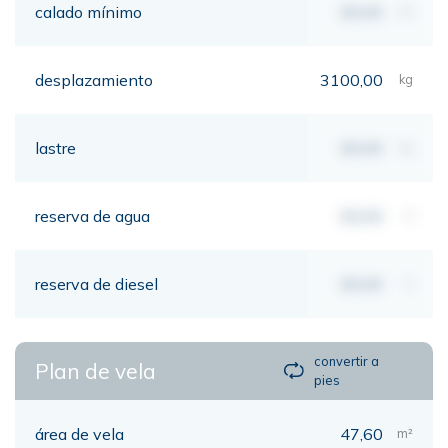
calado mínimo
00,00
mt
desplazamiento
3100,00
kg
lastre
00,00
kg
reserva de agua
00,00
lt
reserva de diesel
00,00
lt
convertir a
Plan de vela
pies
área de vela
47,60
m²