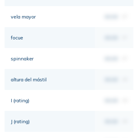
vela mayor
00,00
m²
focue
00,00
m²
spinnaker
00,00
m²
altura del mástil
00,00
mt
I (rating)
00,00
mt
J (rating)
00,00
mt