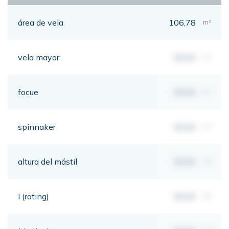
área de vela
106,78
m²
vela mayor
00,00
m²
focue
00,00
m²
spinnaker
00,00
m²
altura del mástil
00,00
mt
I (rating)
00,00
mt