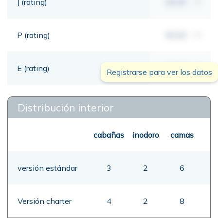
J (rating)
00,00
mt
P (rating)
00,00
mt
E (rating)
00,00
mt
Registrarse para ver los datos
Distribución interior
cabañas
inodoro
camas
versión estándar
3
2
6
Versión charter
4
2
8