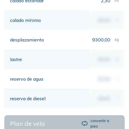
calado estándar
2,30
mt
calado mínimo
00,00
mt
desplazamiento
9300,00
kg
lastre
00,00
kg
reserva de agua
00,00
lt
reserva de diesel
00,00
lt
convertir a
Plan de vela
pies