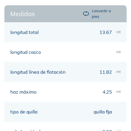
convertir a
Medidas
pies
longitud total
13,67
mt
longitud casco
mt
longitud línea de flotación
11,82
mt
haz máximo
4,25
mt
tipo de quilla
quilla fija