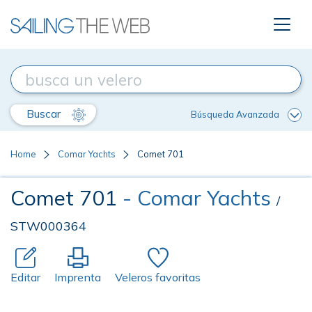
Buscar
Búsqueda Avanzada
Home
Comar Yachts
Comet 701
Comet 701
- Comar Yachts
/
STW000364
Editar
Imprenta
Veleros favoritas