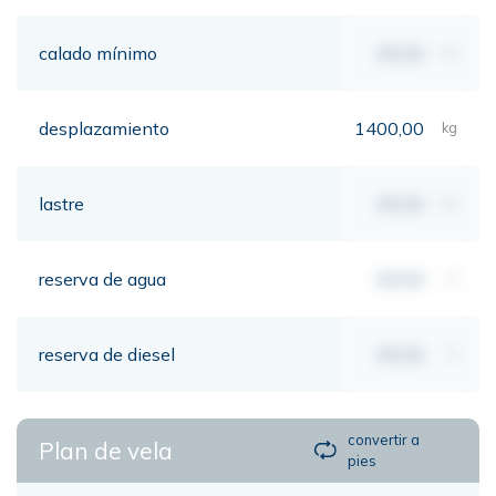
calado mínimo
00,00
mt
desplazamiento
1400,00
kg
lastre
00,00
kg
reserva de agua
00,00
lt
reserva de diesel
00,00
lt
convertir a
Plan de vela
pies