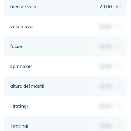
área de vela
29,00
m²
vela mayor
00,00
m²
focue
00,00
m²
spinnaker
00,00
m²
altura del mástil
00,00
mt
I (rating)
00,00
mt
J (rating)
00,00
mt