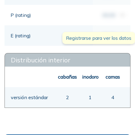
P (rating)
00,00
mt
E (rating)
00,00
mt
Registrarse para ver los datos
Distribución interior
cabañas
inodoro
camas
versión estándar
2
1
4