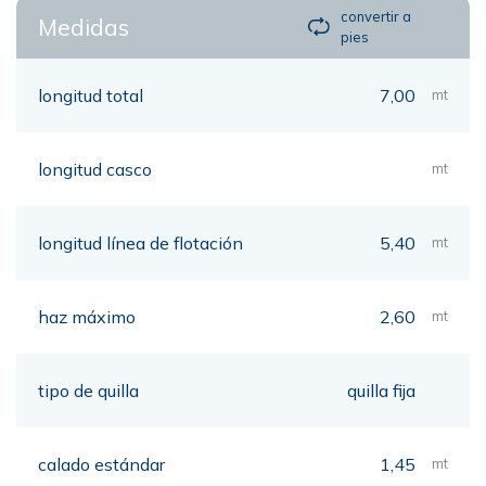
convertir a
Medidas
pies
longitud total
7,00
mt
longitud casco
mt
longitud línea de flotación
5,40
mt
haz máximo
2,60
mt
tipo de quilla
quilla fija
calado estándar
1,45
mt