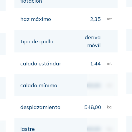
flotación
haz máximo
2,35
mt
deriva
tipo de quilla
móvil
calado estándar
1,44
mt
calado mínimo
00,00
mt
desplazamiento
548,00
kg
lastre
00,00
kg