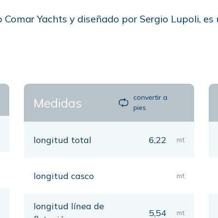
ro Comar Yachts y diseñado por Sergio Lupoli, es
convertir a
Medidas
pies
longitud total
6,22
mt
longitud casco
mt
longitud línea de
5,54
mt