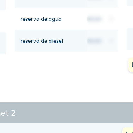
reserva de agua
00,00
lt
reserva de diesel
00,00
lt
et 2