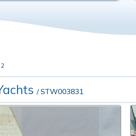
 2
Yachts
/ STW003831