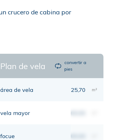
 un crucero de cabina por
convertir a
Plan de vela
pies
área de vela
25,70
m²
vela mayor
00,00
m²
focue
00,00
m²