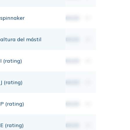
spinnaker
00,00
m²
altura del mástil
00,00
mt
I (rating)
00,00
mt
J (rating)
00,00
mt
P (rating)
00,00
mt
E (rating)
00,00
mt