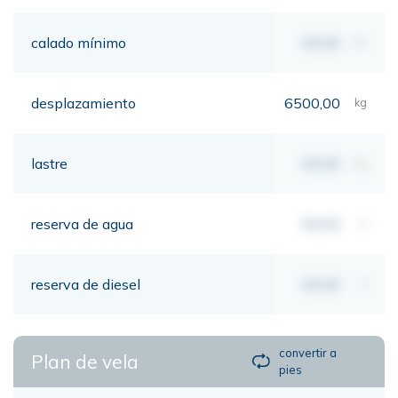
calado mínimo
00,00
mt
desplazamiento
6500,00
kg
lastre
00,00
kg
reserva de agua
00,00
lt
reserva de diesel
00,00
lt
convertir a
Plan de vela
pies