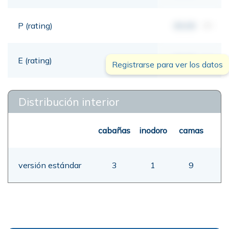
P (rating)
00,00
mt
E (rating)
00,00
mt
Registrarse para ver los datos
Distribución interior
cabañas
inodoro
camas
versión estándar
3
1
9