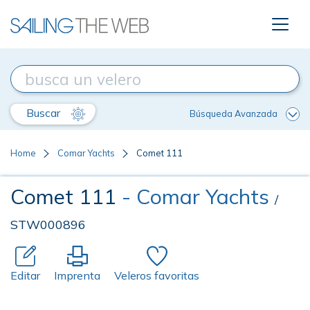
Buscar
Búsqueda Avanzada
Home
Comar Yachts
Comet 111
Comet 111
- Comar Yachts
/
STW000896
Editar
Imprenta
Veleros favoritas