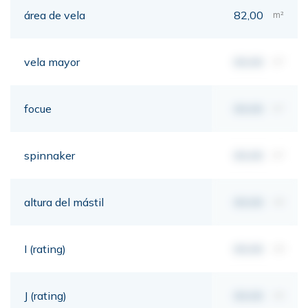
área de vela
82,00
m²
vela mayor
00,00
m²
focue
00,00
m²
spinnaker
00,00
m²
altura del mástil
00,00
mt
I (rating)
00,00
mt
J (rating)
00,00
mt