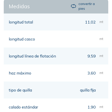
convertir a
Medidas
pies
longitud total
11,02
mt
longitud casco
mt
longitud línea de flotación
9,59
mt
haz máximo
3,60
mt
tipo de quilla
quilla fija
calado estándar
1,90
mt