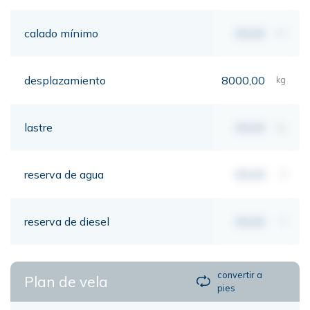
calado mínimo
00,00
mt
desplazamiento
8000,00
kg
lastre
00,00
kg
reserva de agua
00,00
lt
reserva de diesel
00,00
lt
convertir a
Plan de vela
pies