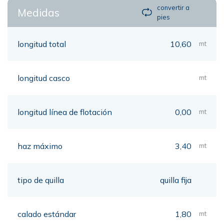
convertir a
Medidas
pies
longitud total
10,60
mt
longitud casco
mt
longitud línea de flotación
0,00
mt
haz máximo
3,40
mt
tipo de quilla
quilla fija
calado estándar
1,80
mt