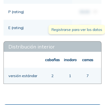
P (rating)
00,00
mt
E (rating)
00,00
mt
Registrarse para ver los datos
Distribución interior
cabañas
inodoro
camas
versión estándar
2
1
7