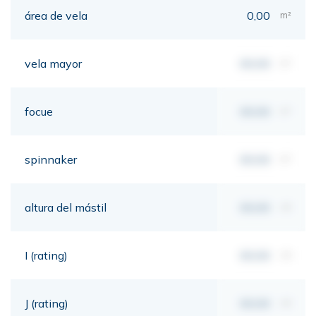
área de vela
0,00
m²
vela mayor
00,00
m²
focue
00,00
m²
spinnaker
00,00
m²
altura del mástil
00,00
mt
I (rating)
00,00
mt
J (rating)
00,00
mt