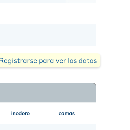
Registrarse para ver los datos
inodoro
camas