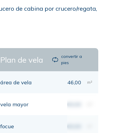
rucero de cabina por crucero/regata,
convertir a
Plan de vela
pies
área de vela
46,00
m²
vela mayor
00,00
m²
focue
00,00
m²