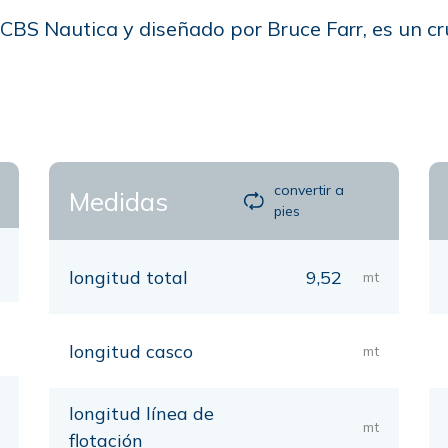
ro CBS Nautica y diseñado por Bruce Farr, es un c
convertir a
Medidas
pies
longitud total
9,52
mt
longitud casco
mt
longitud línea de
mt
flotación