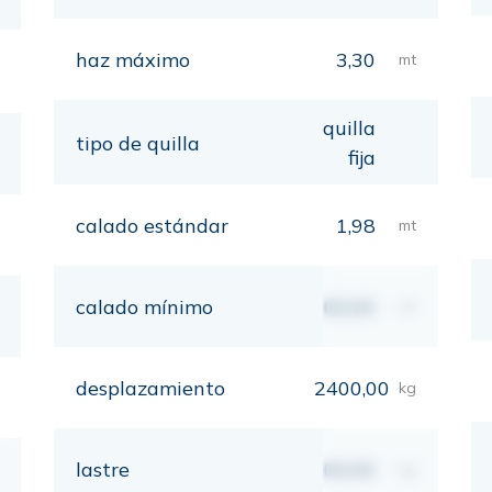
haz máximo
3,30
mt
quilla
tipo de quilla
fija
calado estándar
1,98
mt
calado mínimo
00,00
mt
desplazamiento
2400,00
kg
lastre
00,00
kg