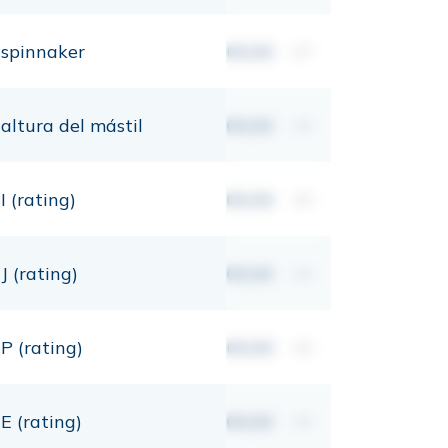
spinnaker
00,00
m²
altura del mástil
00,00
mt
I (rating)
00,00
mt
J (rating)
00,00
mt
P (rating)
00,00
mt
E (rating)
00,00
mt