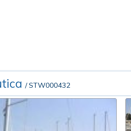
tica
/ STW000432