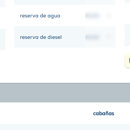
reserva de agua
00,00
lt
reserva de diesel
00,00
lt
cabañas