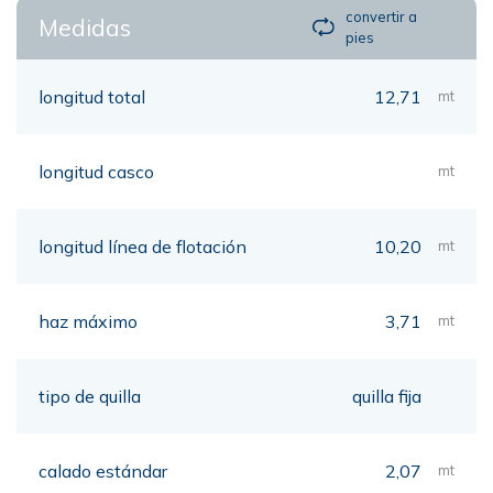
convertir a
Medidas
pies
longitud total
12,71
mt
longitud casco
mt
longitud línea de flotación
10,20
mt
haz máximo
3,71
mt
tipo de quilla
quilla fija
calado estándar
2,07
mt