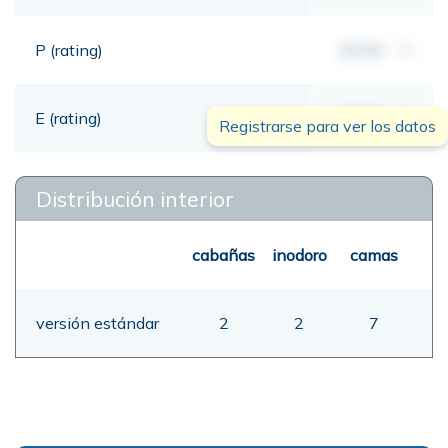
P (rating)
00,00
mt
E (rating)
00,00
mt
Registrarse para ver los datos
Distribución interior
cabañas
inodoro
camas
versión estándar
2
2
7