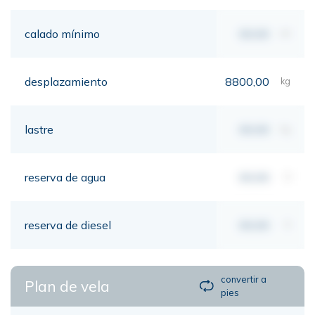
calado mínimo
00,00
mt
desplazamiento
8800,00
kg
lastre
00,00
kg
reserva de agua
00,00
lt
reserva de diesel
00,00
lt
convertir a
Plan de vela
pies