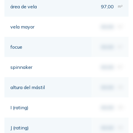
área de vela
97,00
m²
vela mayor
00,00
m²
focue
00,00
m²
spinnaker
00,00
m²
altura del mástil
00,00
mt
I (rating)
00,00
mt
J (rating)
00,00
mt