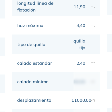
longitud línea de
11,90
mt
flotación
haz máximo
4,40
mt
quilla
tipo de quilla
fija
calado estándar
2,40
mt
calado mínimo
00,00
mt
desplazamiento
11000,00
kg