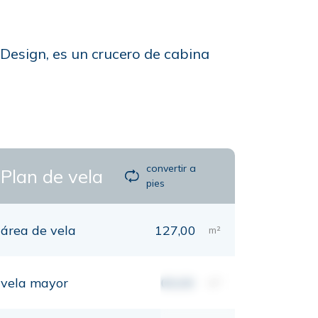
J Design, es un crucero de cabina
convertir a
Plan de vela
pies
área de vela
127,00
m²
vela mayor
00,00
m²