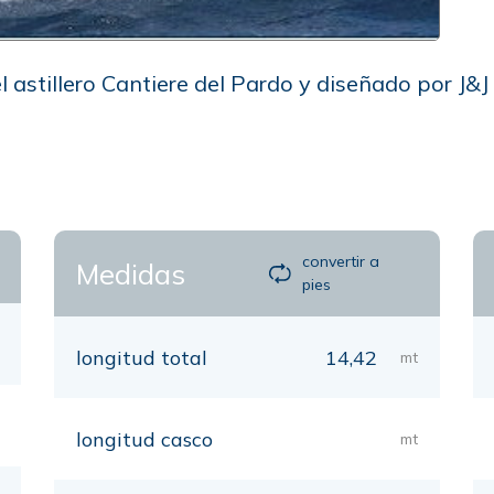
l astillero Cantiere del Pardo y diseñado por J&
convertir a
Medidas
pies
longitud total
14,42
mt
longitud casco
mt