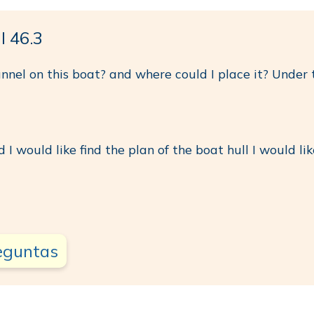
l 46.3
 tunnel on this boat? and where could I place it? Unde
 I would like find the plan of the boat hull I would li
reguntas