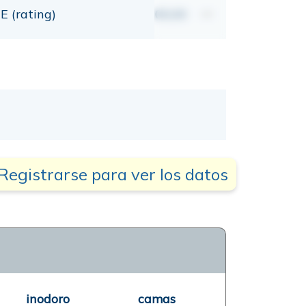
E (rating)
00,00
mt
Registrarse para ver los datos
inodoro
camas