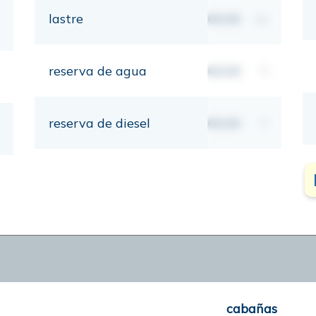
lastre
00,00
kg
reserva de agua
00,00
lt
reserva de diesel
00,00
lt
cabañas