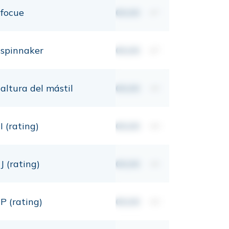
focue
00,00
m²
spinnaker
00,00
m²
altura del mástil
00,00
mt
I (rating)
00,00
mt
J (rating)
00,00
mt
P (rating)
00,00
mt