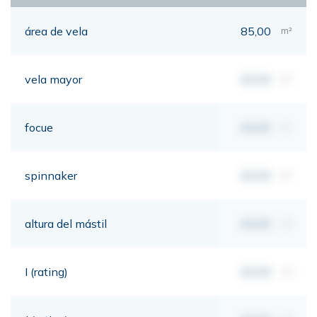
área de vela
85,00
m²
vela mayor
00,00
m²
focue
00,00
m²
spinnaker
00,00
m²
altura del mástil
00,00
mt
I (rating)
00,00
mt