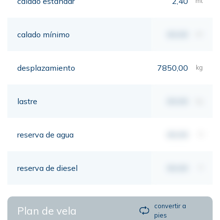
calado estándar
2,40
mt
calado mínimo
00,00
mt
desplazamiento
7850,00
kg
lastre
00,00
kg
reserva de agua
00,00
lt
reserva de diesel
00,00
lt
convertir a
Plan de vela
pies