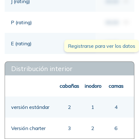
J (rating)
00,00
mt
P (rating)
00,00
mt
E (rating)
00,00
mt
Registrarse para ver los datos
Distribución interior
cabañas
inodoro
camas
versión estándar
2
1
4
Versión charter
3
2
6