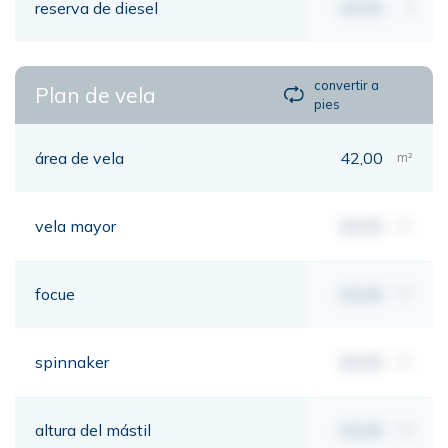
reserva de diesel
00,00
lt
convertir a
Plan de vela
pies
área de vela
42,00
m²
vela mayor
00,00
m²
focue
00,00
m²
spinnaker
00,00
m²
altura del mástil
00,00
mt