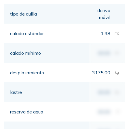
deriva
tipo de quilla
móvil
calado estándar
1,98
mt
calado mínimo
00,00
mt
desplazamiento
3175,00
kg
lastre
00,00
kg
reserva de agua
00,00
lt