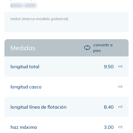
0000-0000
motor (marca-modelo-potencia)
convertir a
Medidas
pies
longitud total
9,50
mt
longitud casco
mt
longitud línea de flotación
8,40
mt
haz máximo
3,00
mt