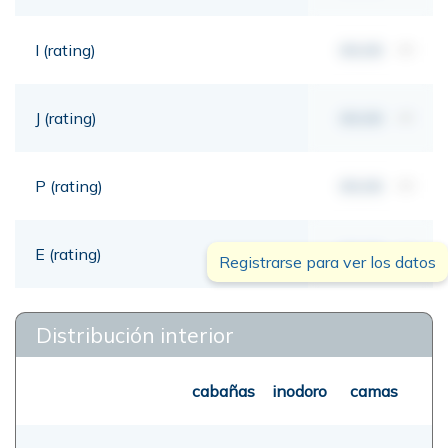
I (rating)
00,00
mt
J (rating)
00,00
mt
P (rating)
00,00
mt
E (rating)
00,00
mt
Registrarse para ver los datos
Distribución interior
cabañas
inodoro
camas