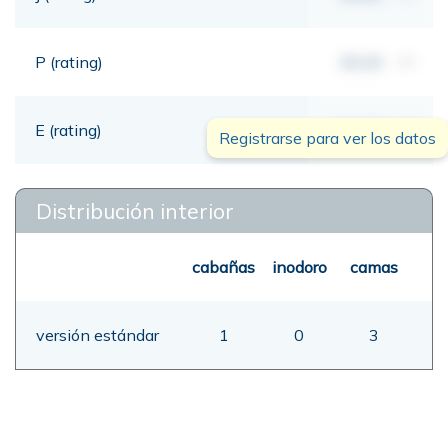
P (rating)
00,00
mt
E (rating)
00,00
mt
Registrarse para ver los datos
Distribución interior
cabañas
inodoro
camas
versión estándar
1
0
3