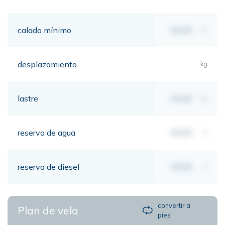
calado mínimo
00,00
mt
desplazamiento
kg
lastre
00,00
kg
reserva de agua
00,00
lt
reserva de diesel
00,00
lt
convertir a
Plan de vela
pies