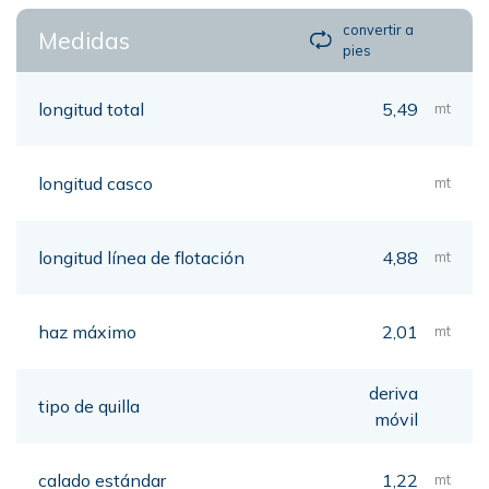
convertir a
Medidas
pies
longitud total
5,49
mt
longitud casco
mt
longitud línea de flotación
4,88
mt
haz máximo
2,01
mt
deriva
tipo de quilla
móvil
calado estándar
1,22
mt