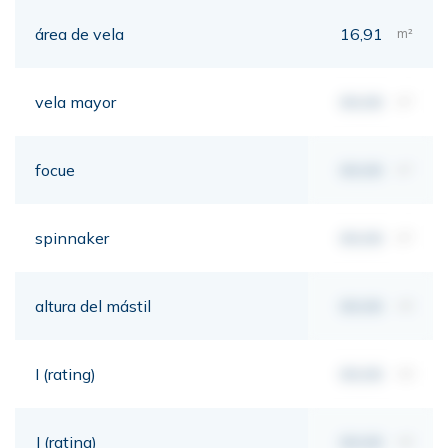
área de vela
16,91
m²
vela mayor
00,00
m²
focue
00,00
m²
spinnaker
00,00
m²
altura del mástil
00,00
mt
I (rating)
00,00
mt
J (rating)
00,00
mt