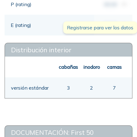
P (rating)
00,00
mt
E (rating)
00,00
mt
Registrarse para ver los datos
Distribución interior
cabañas
inodoro
camas
versión estándar
3
2
7
DOCUMENTACIÓN: First 50