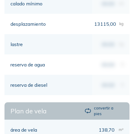
calado mínimo
00,00
mt
desplazamiento
13115,00
kg
lastre
00,00
kg
reserva de agua
00,00
lt
reserva de diesel
00,00
lt
convertir a
Plan de vela
pies
área de vela
138,70
m²