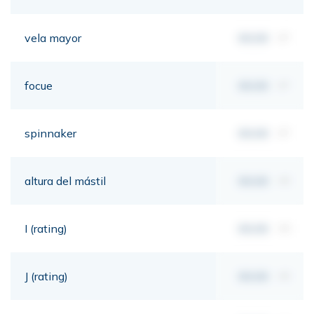
vela mayor
00,00
m²
focue
00,00
m²
spinnaker
00,00
m²
altura del mástil
00,00
mt
I (rating)
00,00
mt
J (rating)
00,00
mt