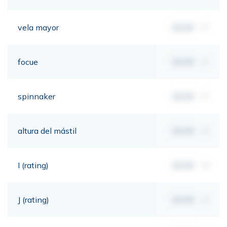
vela mayor
00,00
m²
focue
00,00
m²
spinnaker
00,00
m²
altura del mástil
00,00
mt
I (rating)
00,00
mt
J (rating)
00,00
mt