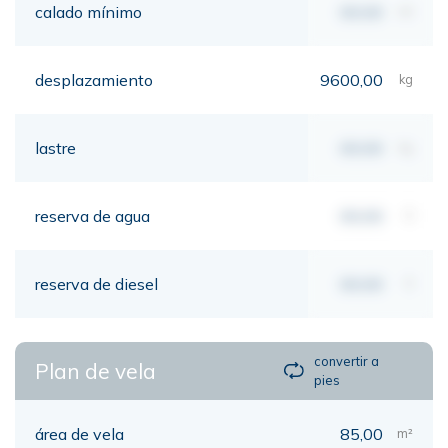
calado mínimo
00,00
mt
desplazamiento
9600,00
kg
lastre
00,00
kg
reserva de agua
00,00
lt
reserva de diesel
00,00
lt
convertir a
Plan de vela
pies
área de vela
85,00
m²