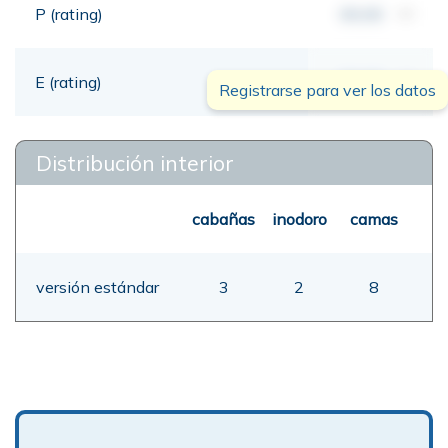
P (rating)
00,00
mt
E (rating)
00,00
mt
Registrarse para ver los datos
Distribución interior
cabañas
inodoro
camas
versión estándar
3
2
8