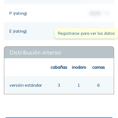
P (rating)
00,00
mt
E (rating)
00,00
mt
Registrarse para ver los datos
Distribución interior
cabañas
inodoro
camas
versión estándar
3
1
6