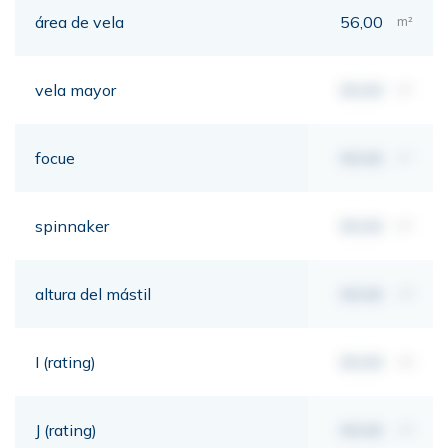
área de vela
56,00
m²
vela mayor
00,00
m²
focue
00,00
m²
spinnaker
00,00
m²
altura del mástil
00,00
mt
I (rating)
00,00
mt
J (rating)
00,00
mt