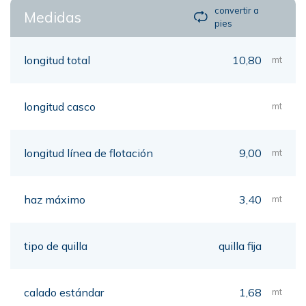
convertir a
Medidas
pies
longitud total
10,80
mt
longitud casco
mt
longitud línea de flotación
9,00
mt
haz máximo
3,40
mt
tipo de quilla
quilla fija
calado estándar
1,68
mt