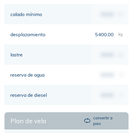
calado mínimo
00,00
mt
desplazamiento
5400,00
kg
lastre
00,00
kg
reserva de agua
00,00
lt
reserva de diesel
00,00
lt
convertir a
Plan de vela
pies