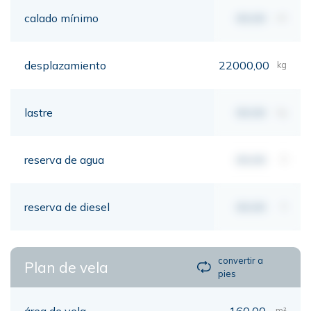
calado mínimo
00,00
mt
desplazamiento
22000,00
kg
lastre
00,00
kg
reserva de agua
00,00
lt
reserva de diesel
00,00
lt
convertir a
Plan de vela
pies
área de vela
160,00
m²