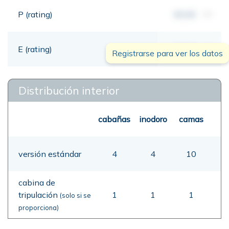
P (rating)
00,00
mt
E (rating)
00,00
mt
Registrarse para ver los datos
Distribución interior
cabañas
inodoro
camas
versión estándar
4
4
10
cabina de
tripulación
1
1
1
(solo si se
proporciona)