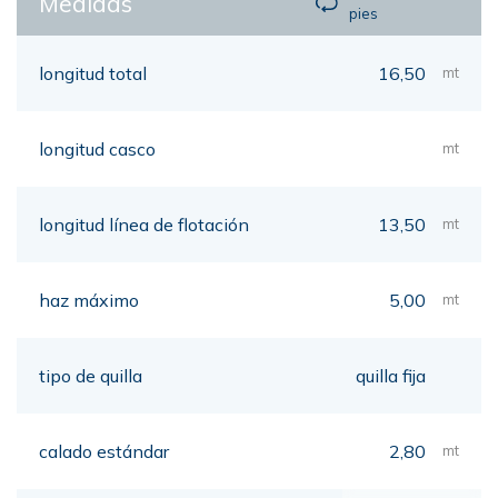
Medidas
pies
longitud total
16,50
mt
longitud casco
mt
longitud línea de flotación
13,50
mt
haz máximo
5,00
mt
tipo de quilla
quilla fija
calado estándar
2,80
mt