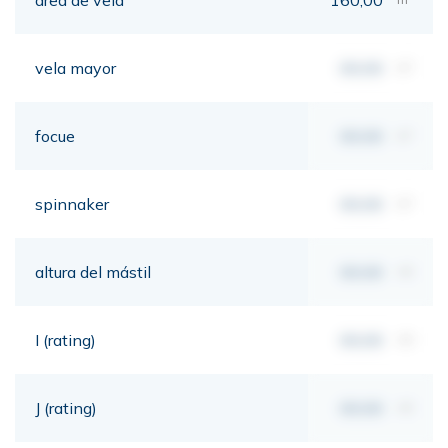
vela mayor
00,00
m²
focue
00,00
m²
spinnaker
00,00
m²
altura del mástil
00,00
mt
I (rating)
00,00
mt
J (rating)
00,00
mt