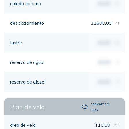
calado mínimo
00,00
mt
desplazamiento
22600,00
kg
lastre
00,00
kg
reserva de agua
00,00
lt
reserva de diesel
00,00
lt
convertir a
Plan de vela
pies
área de vela
110,00
m²