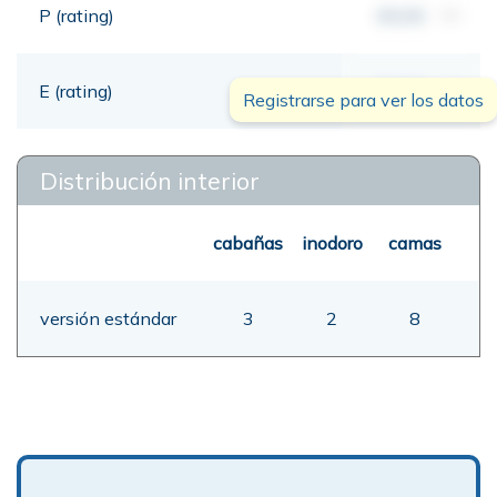
P (rating)
00,00
mt
E (rating)
00,00
mt
Registrarse para ver los datos
Distribución interior
cabañas
inodoro
camas
versión estándar
3
2
8