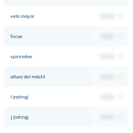
vela mayor
00,00
m²
focue
00,00
m²
spinnaker
00,00
m²
altura del mástil
00,00
mt
I (rating)
00,00
mt
J (rating)
00,00
mt