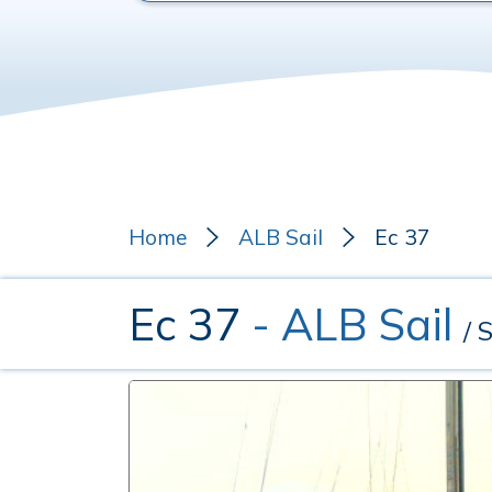
Home
ALB Sail
Ec 37
Ec 37
- ALB Sail
/