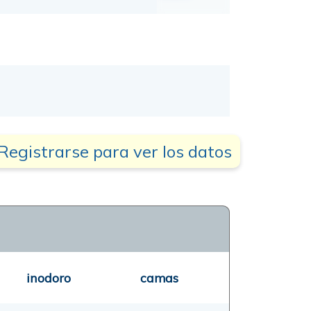
Registrarse para ver los datos
inodoro
camas