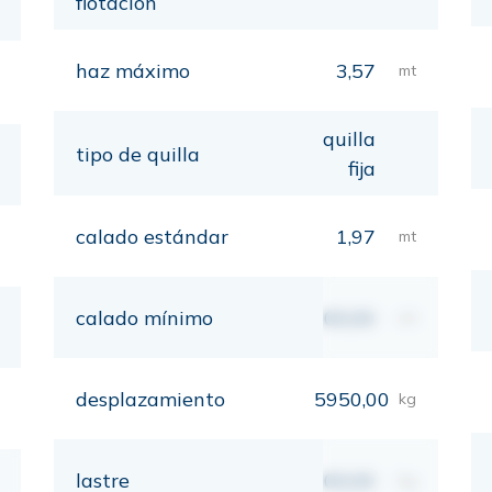
flotación
haz máximo
3,57
mt
quilla
tipo de quilla
fija
calado estándar
1,97
mt
calado mínimo
00,00
mt
desplazamiento
5950,00
kg
lastre
00,00
kg