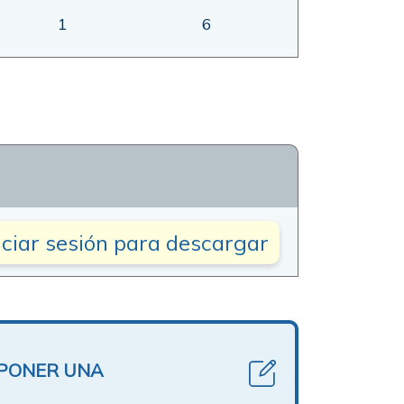
1
6
iciar sesión para descargar
OPONER UNA