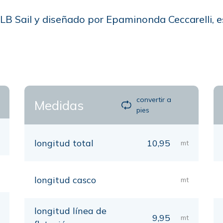
 ALB Sail y diseñado por Epaminonda Ceccarelli, 
convertir a
Medidas
pies
longitud total
10,95
mt
longitud casco
mt
longitud línea de
9,95
mt