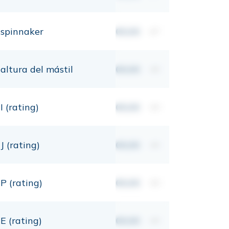
spinnaker
00,00
m²
altura del mástil
00,00
mt
I (rating)
00,00
mt
J (rating)
00,00
mt
P (rating)
00,00
mt
E (rating)
00,00
mt