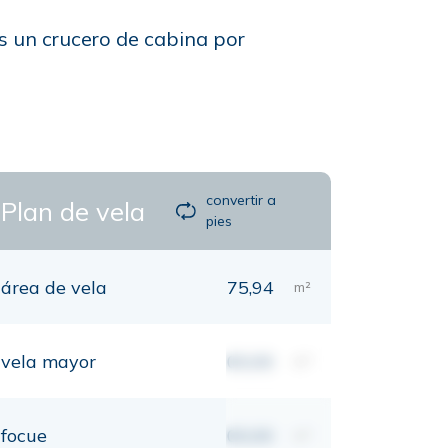
es un crucero de cabina por
convertir a
Plan de vela
pies
área de vela
75,94
m²
vela mayor
00,00
m²
focue
00,00
m²