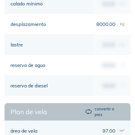
calado mínimo
00,00
mt
desplazamiento
8000,00
kg
lastre
00,00
kg
reserva de agua
00,00
lt
reserva de diesel
00,00
lt
convertir a
Plan de vela
pies
área de vela
97,00
m²