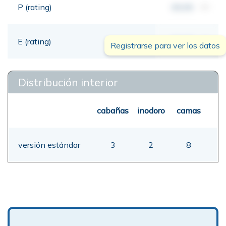
P (rating)
00,00
mt
E (rating)
00,00
mt
Registrarse para ver los datos
Distribución interior
cabañas
inodoro
camas
versión estándar
3
2
8