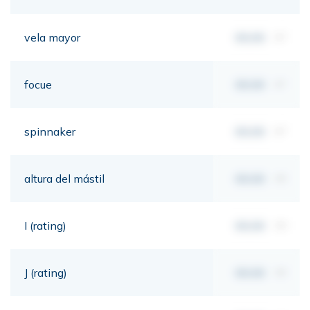
vela mayor
00,00
m²
focue
00,00
m²
spinnaker
00,00
m²
altura del mástil
00,00
mt
I (rating)
00,00
mt
J (rating)
00,00
mt