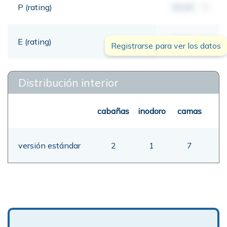
P (rating)
00,00
mt
E (rating)
00,00
mt
Registrarse para ver los datos
Distribución interior
cabañas
inodoro
camas
versión estándar
2
1
7