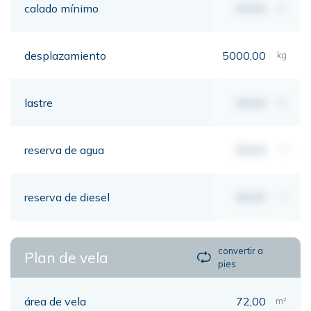
calado mínimo
00,00
mt
desplazamiento
5000,00
kg
lastre
00,00
kg
reserva de agua
00,00
lt
reserva de diesel
00,00
lt
convertir a
Plan de vela
pies
área de vela
72,00
m²