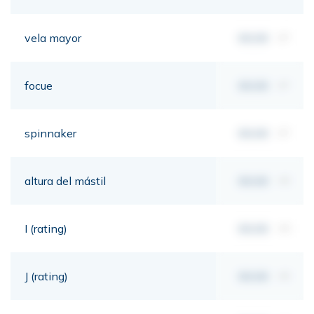
vela mayor
00,00
m²
focue
00,00
m²
spinnaker
00,00
m²
altura del mástil
00,00
mt
I (rating)
00,00
mt
J (rating)
00,00
mt