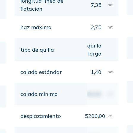
longitud línea de
7,35
mt
flotación
haz máximo
2,75
mt
quilla
tipo de quilla
larga
calado estándar
1,40
mt
calado mínimo
00,00
mt
desplazamiento
5200,00
kg