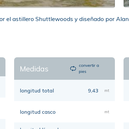
r el astillero Shuttlewoods y diseñado por Ala
convertir a
Medidas
pies
longitud total
9,43
mt
longitud casco
mt