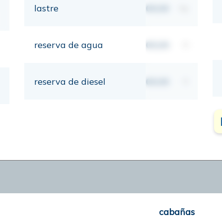
lastre
00,00
kg
reserva de agua
00,00
lt
reserva de diesel
00,00
lt
cabañas