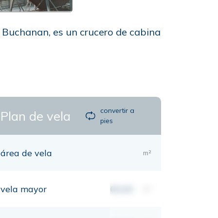
n Buchanan, es un crucero de cabina
convertir a
Plan de vela
pies
área de vela
m²
vela mayor
00,00
m²