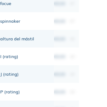
focue
00,00
m²
spinnaker
00,00
m²
altura del mástil
00,00
mt
I (rating)
00,00
mt
J (rating)
00,00
mt
P (rating)
00,00
mt