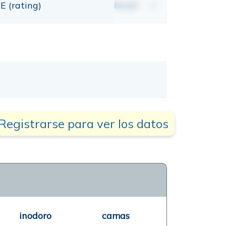
E (rating)
00,00
mt
Registrarse para ver los datos
inodoro
camas