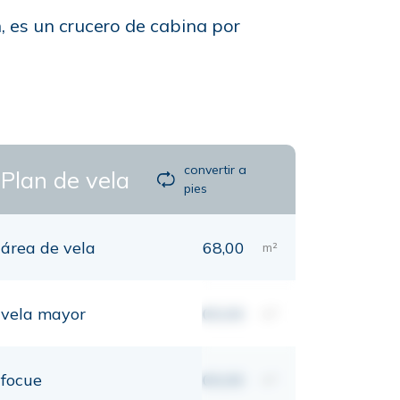
, es un crucero de cabina por
convertir a
Plan de vela
pies
área de vela
68,00
m²
vela mayor
00,00
m²
focue
00,00
m²