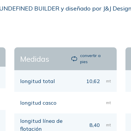
ro .UNDEFINED BUILDER y diseñado por J&J Design
convertir a
Medidas
pies
longitud total
10,62
mt
longitud casco
mt
longitud línea de
8,40
mt
flotación