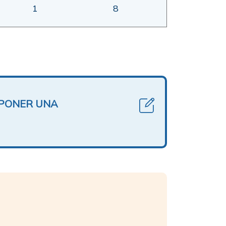
1
8
OPONER UNA