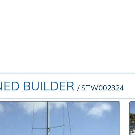
NED BUILDER
/ STW002324