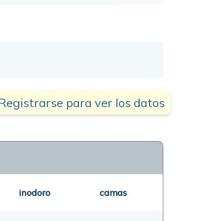
Registrarse para ver los datos
inodoro
camas