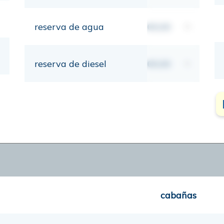
reserva de agua
00,00
lt
reserva de diesel
00,00
lt
cabañas