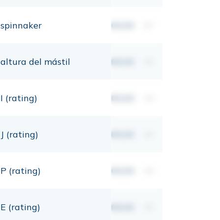
spinnaker
00,00
m²
altura del mástil
00,00
mt
I (rating)
00,00
mt
J (rating)
00,00
mt
P (rating)
00,00
mt
E (rating)
00,00
mt