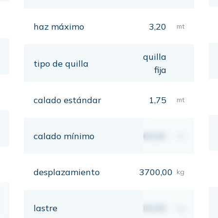
haz máximo
3,20
mt
quilla
tipo de quilla
fija
calado estándar
1,75
mt
calado mínimo
00,00
mt
desplazamiento
3700,00
kg
lastre
00,00
kg