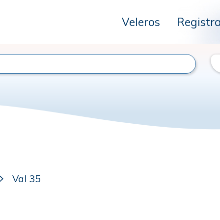
Veleros
Registr
Val 35