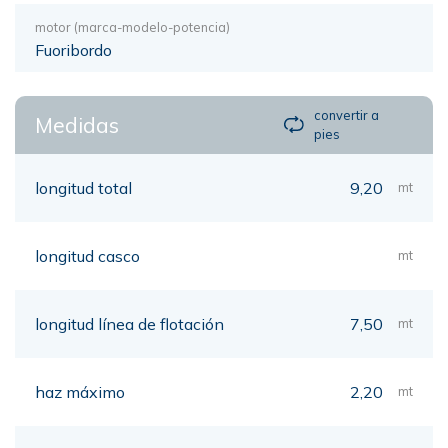
motor (marca-modelo-potencia)
Fuoribordo
convertir a
Medidas
pies
longitud total
9,20
mt
longitud casco
mt
longitud línea de flotación
7,50
mt
haz máximo
2,20
mt