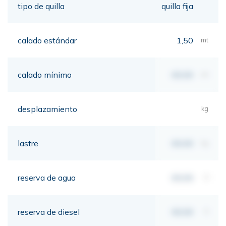
tipo de quilla
quilla fija
calado estándar
1,50
mt
calado mínimo
00,00
mt
desplazamiento
kg
lastre
00,00
kg
reserva de agua
00,00
lt
reserva de diesel
00,00
lt