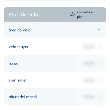
convertir a
Plan de vela
pies
área de vela
m²
vela mayor
00,00
m²
focue
00,00
m²
spinnaker
00,00
m²
altura del mástil
00,00
mt