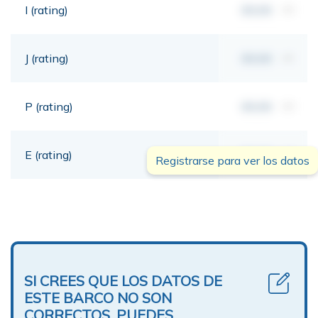
I (rating)
00,00
mt
J (rating)
00,00
mt
P (rating)
00,00
mt
E (rating)
00,00
mt
Registrarse para ver los datos
SI CREES QUE LOS DATOS DE
ESTE BARCO NO SON
CORRECTOS, PUEDES