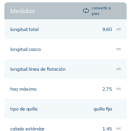
convertir a
Medidas
pies
longitud total
9,60
mt
longitud casco
mt
longitud línea de flotación
mt
haz máximo
2,75
mt
tipo de quilla
quilla fija
calado estándar
1,45
mt