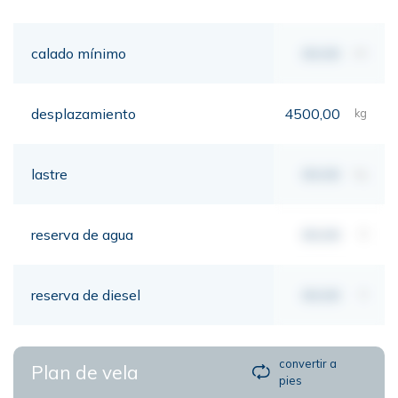
calado mínimo
00,00
mt
desplazamiento
4500,00
kg
lastre
00,00
kg
reserva de agua
00,00
lt
reserva de diesel
00,00
lt
convertir a
Plan de vela
pies