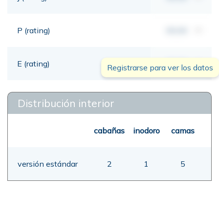
P (rating)
00,00
mt
E (rating)
00,00
mt
Registrarse para ver los datos
Distribución interior
cabañas
inodoro
camas
versión estándar
2
1
5