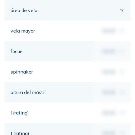
área de vela
m²
vela mayor
00,00
m²
focue
00,00
m²
spinnaker
00,00
m²
altura del mástil
00,00
mt
I (rating)
00,00
mt
J (rating)
00,00
mt