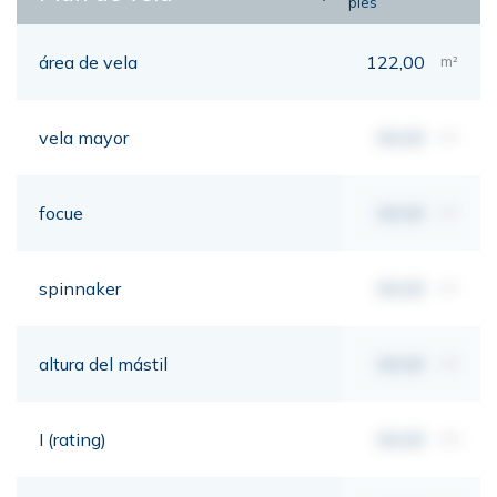
pies
área de vela
122,00
m²
vela mayor
00,00
m²
focue
00,00
m²
spinnaker
00,00
m²
altura del mástil
00,00
mt
I (rating)
00,00
mt