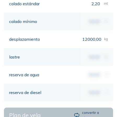
calado estándar
2,20
mt
calado mínimo
00,00
mt
desplazamiento
12000,00
kg
lastre
00,00
kg
reserva de agua
00,00
lt
reserva de diesel
00,00
lt
convertir a
Plan de vela