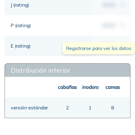
J (rating)
00,00
mt
P (rating)
00,00
mt
E (rating)
00,00
mt
Registrarse para ver los datos
Distribución interior
cabañas
inodoro
camas
versión estándar
2
1
8