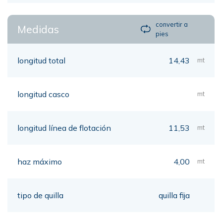
convertir a
Medidas
pies
longitud total
14,43
mt
longitud casco
mt
longitud línea de flotación
11,53
mt
haz máximo
4,00
mt
tipo de quilla
quilla fija