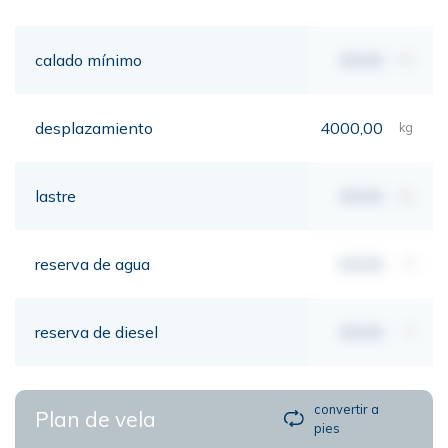
calado mínimo
00,00
mt
desplazamiento
4000,00
kg
lastre
00,00
kg
reserva de agua
00,00
lt
reserva de diesel
00,00
lt
convertir a
Plan de vela
pies