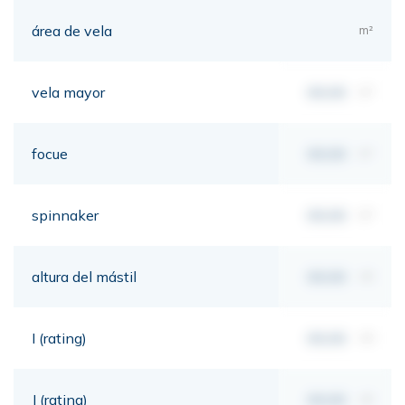
área de vela
m²
vela mayor
00,00
m²
focue
00,00
m²
spinnaker
00,00
m²
altura del mástil
00,00
mt
I (rating)
00,00
mt
J (rating)
00,00
mt