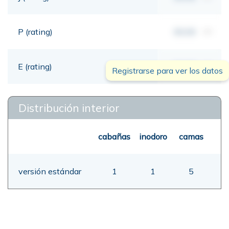
P (rating)
00,00
mt
E (rating)
00,00
mt
Registrarse para ver los datos
Distribución interior
cabañas
inodoro
camas
versión estándar
1
1
5