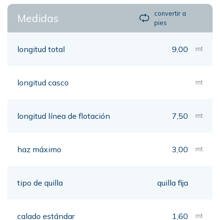
convertir a
Medidas
pies
longitud total
9,00
mt
longitud casco
mt
longitud línea de flotación
7,50
mt
haz máximo
3,00
mt
tipo de quilla
quilla fija
calado estándar
1,60
mt