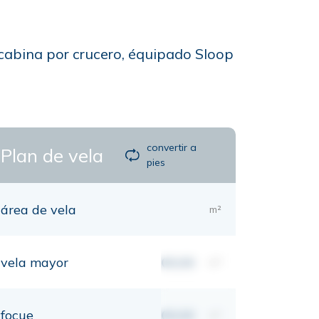
 cabina por crucero, équipado Sloop
convertir a
Plan de vela
pies
área de vela
m²
vela mayor
00,00
m²
focue
00,00
m²