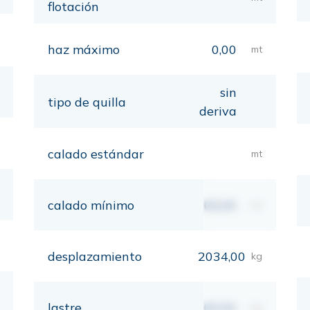
flotación
haz máximo
0,00
mt
sin
tipo de quilla
deriva
calado estándar
mt
calado mínimo
00,00
mt
desplazamiento
2034,00
kg
lastre
00,00
kg