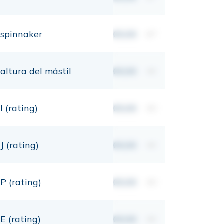
spinnaker
00,00
m²
altura del mástil
00,00
mt
I (rating)
00,00
mt
J (rating)
00,00
mt
P (rating)
00,00
mt
E (rating)
00,00
mt