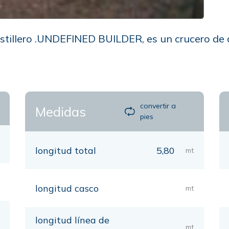
 astillero .UNDEFINED BUILDER, es un crucero de
convertir a
Medidas
pies
longitud total
5,80
mt
longitud casco
mt
longitud línea de
mt