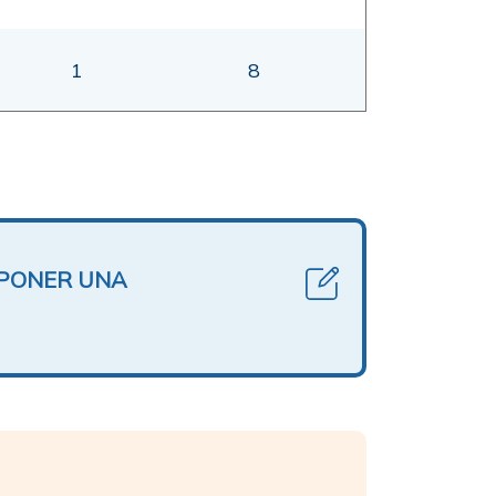
1
8
OPONER UNA