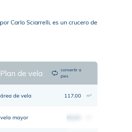
r Carlo Sciarrelli, es un crucero de
convertir a
Plan de vela
pies
área de vela
117,00
m²
vela mayor
00,00
m²