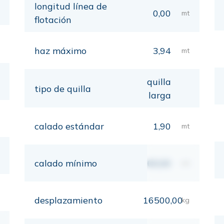
longitud línea de
0,00
mt
flotación
haz máximo
3,94
mt
quilla
tipo de quilla
larga
calado estándar
1,90
mt
calado mínimo
00,00
mt
desplazamiento
16500,00
kg