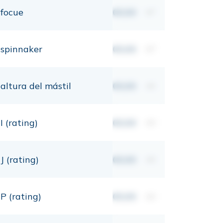
focue
00,00
m²
spinnaker
00,00
m²
altura del mástil
00,00
mt
I (rating)
00,00
mt
J (rating)
00,00
mt
P (rating)
00,00
mt