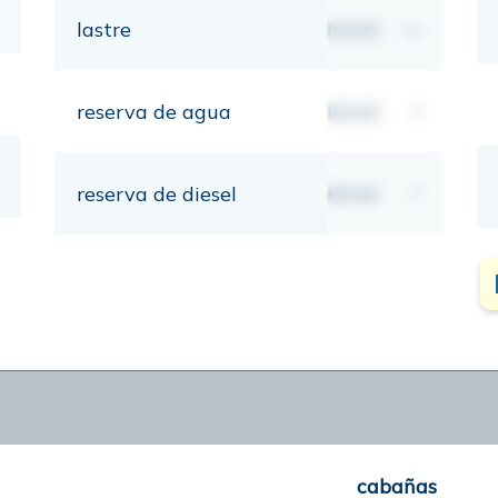
lastre
00,00
kg
reserva de agua
00,00
lt
reserva de diesel
00,00
lt
cabañas