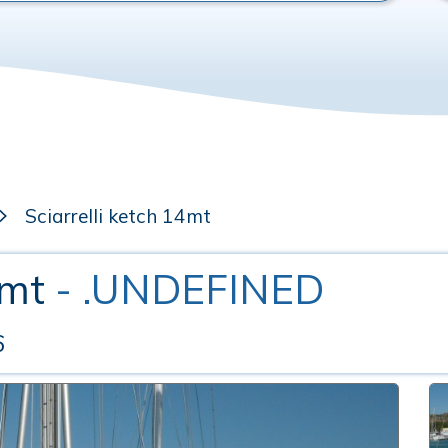
Sciarrelli ketch 14mt
4mt
- .UNDEFINED
6