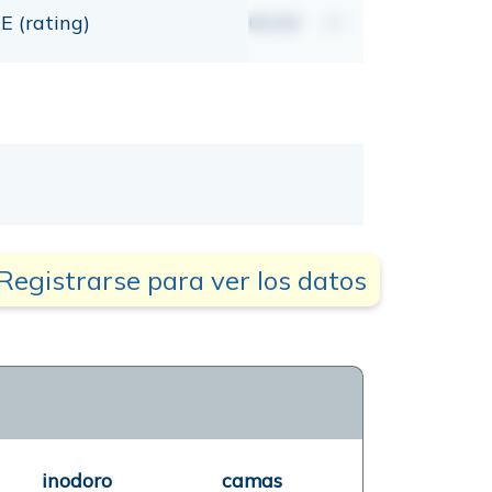
E (rating)
00,00
mt
Registrarse para ver los datos
inodoro
camas