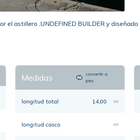
por el astillero .UNDEFINED BUILDER y diseñado po
h
convertir a
Medidas
pies
longitud total
14,00
mt
longitud casco
mt