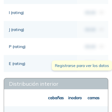
I (rating)
00,00
mt
J (rating)
00,00
mt
P (rating)
00,00
mt
E (rating)
00,00
mt
Registrarse para ver los datos
Distribución interior
cabañas
inodoro
camas