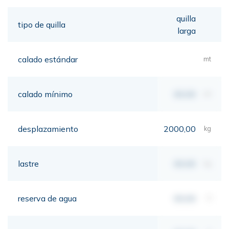
quilla
tipo de quilla
larga
calado estándar
mt
calado mínimo
00,00
mt
desplazamiento
2000,00
kg
lastre
00,00
kg
reserva de agua
00,00
lt