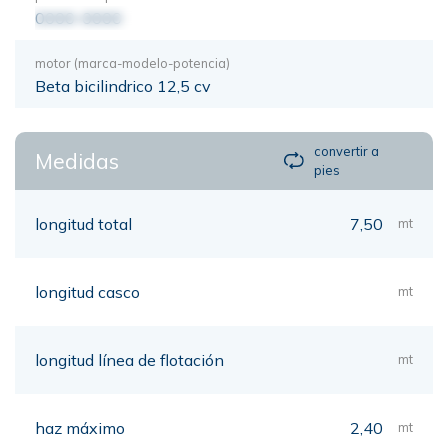
0000-0000
motor (marca-modelo-potencia)
Beta bicilindrico 12,5 cv
convertir a
Medidas
pies
longitud total
7,50
mt
longitud casco
mt
longitud línea de flotación
mt
haz máximo
2,40
mt