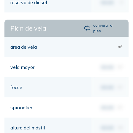
reserva de diesel
00,00
lt
convertir a
Plan de vela
pies
área de vela
m²
vela mayor
00,00
m²
focue
00,00
m²
spinnaker
00,00
m²
altura del mástil
00,00
mt