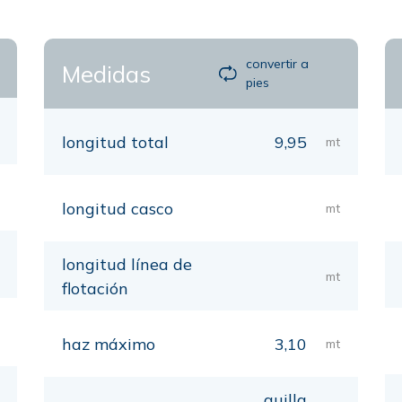
convertir a
Medidas
pies
longitud total
9,95
mt
longitud casco
mt
longitud línea de
mt
flotación
haz máximo
3,10
mt
quilla