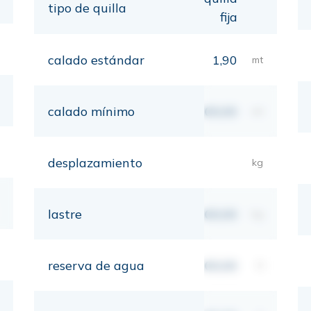
tipo de quilla
fija
calado estándar
1,90
mt
calado mínimo
00,00
mt
desplazamiento
kg
lastre
00,00
kg
reserva de agua
00,00
lt