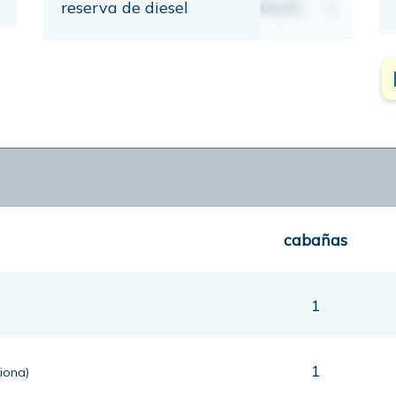
reserva de diesel
00,00
lt
cabañas
1
1
ciona)