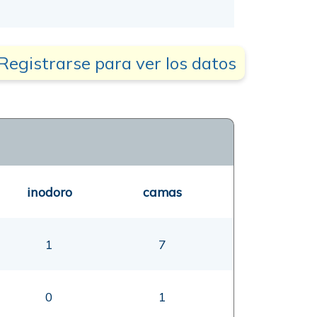
Registrarse para ver los datos
inodoro
camas
1
7
0
1