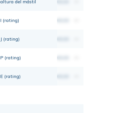
altura del mástil
00,00
mt
I (rating)
00,00
mt
J (rating)
00,00
mt
P (rating)
00,00
mt
E (rating)
00,00
mt