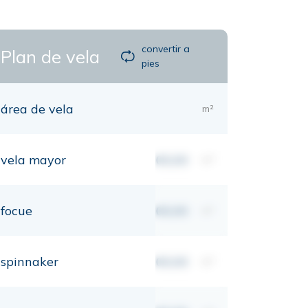
convertir a
Plan de vela
pies
área de vela
m²
vela mayor
00,00
m²
focue
00,00
m²
spinnaker
00,00
m²