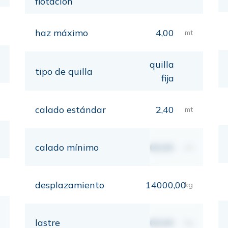
flotación
haz máximo
4,00
mt
quilla
tipo de quilla
fija
calado estándar
2,40
mt
calado mínimo
00,00
mt
desplazamiento
14000,00
kg
lastre
00,00
kg