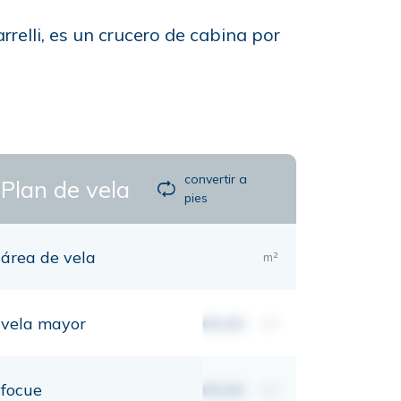
relli, es un crucero de cabina por
convertir a
Plan de vela
pies
área de vela
m²
vela mayor
00,00
m²
focue
00,00
m²