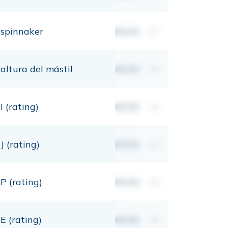
spinnaker
00,00
m²
altura del mástil
00,00
mt
I (rating)
00,00
mt
J (rating)
00,00
mt
P (rating)
00,00
mt
E (rating)
00,00
mt