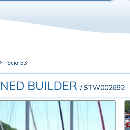
Scia 53
INED BUILDER
/ STW002692