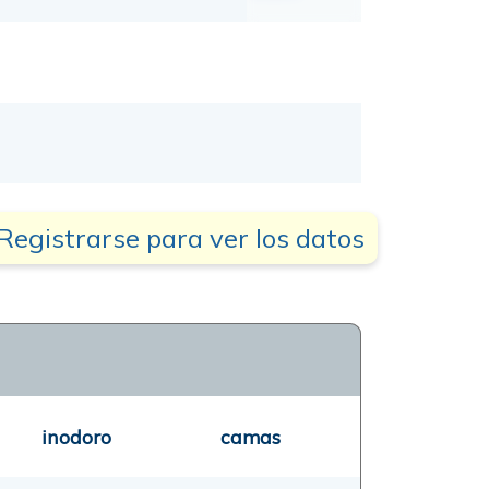
Registrarse para ver los datos
inodoro
camas