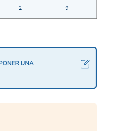
2
9
OPONER UNA