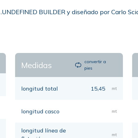
ro .UNDEFINED BUILDER y diseñado por Carlo Sciar
convertir a
Medidas
pies
longitud total
15,45
mt
longitud casco
mt
longitud línea de
mt