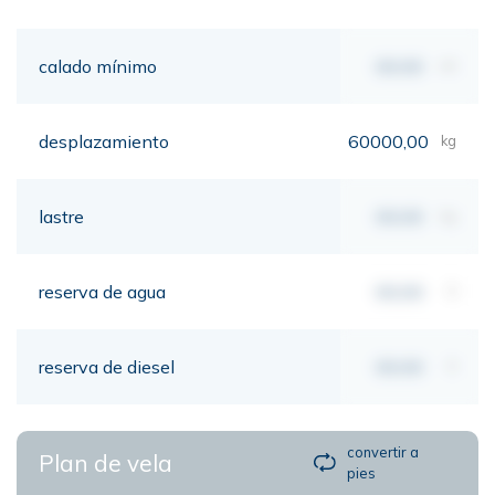
calado mínimo
00,00
mt
desplazamiento
60000,00
kg
lastre
00,00
kg
reserva de agua
00,00
lt
reserva de diesel
00,00
lt
convertir a
Plan de vela
pies