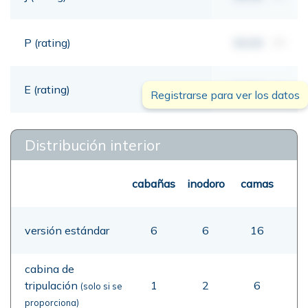
P (rating)
00,00
mt
E (rating)
00,00
mt
Registrarse para ver los datos
Distribución interior
cabañas
inodoro
camas
versión estándar
6
6
16
cabina de
tripulación
1
2
6
(solo si se
proporciona)