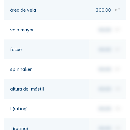
área de vela
300,00
m²
vela mayor
00,00
m²
focue
00,00
m²
spinnaker
00,00
m²
altura del mástil
00,00
mt
I (rating)
00,00
mt
J (rating)
00,00
mt