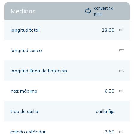
convertir a
Medidas
pies
longitud total
23,60
mt
longitud casco
mt
longitud línea de flotación
mt
haz máximo
6,50
mt
tipo de quilla
quilla fija
calado estándar
2,60
mt