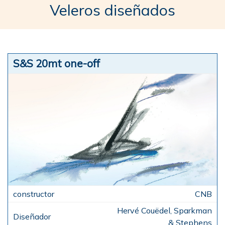
Veleros diseñados
S&S 20mt one-off
CNB
Hervé Couëdel, Sparkman
& Stephens