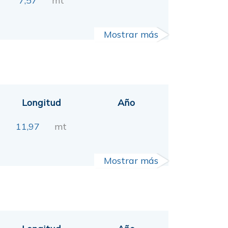
7,57
mt
Mostrar más
Longitud
Año
11,97
mt
Mostrar más