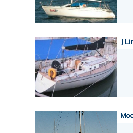
J Li
Moa