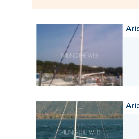
Ari
Ari