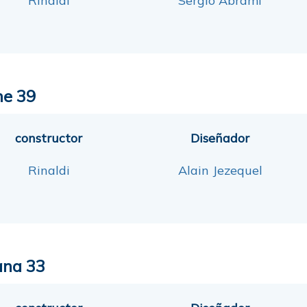
Rinaldi
Sergio Abrami
ne 39
constructor
Diseñador
Rinaldi
Alain Jezequel
na 33