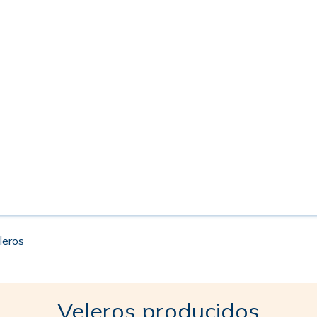
leros
Veleros producidos