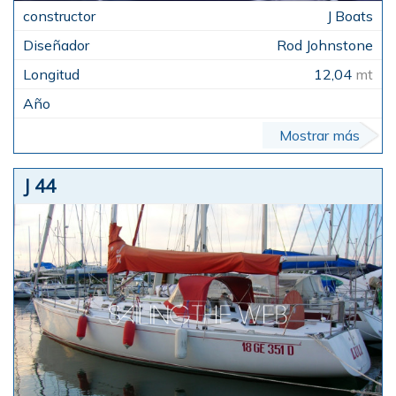
J Boats
Rod Johnstone
12,04
mt
Mostrar más
J 44