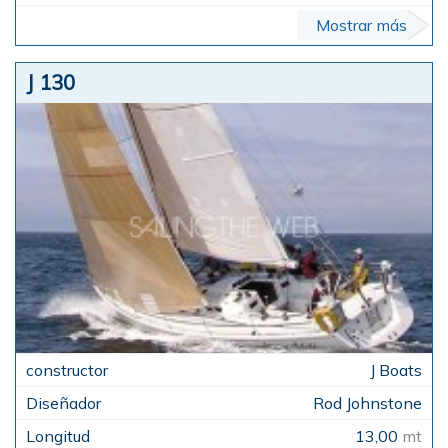
Mostrar más
J 130
J Boats
Rod Johnstone
13,00
mt