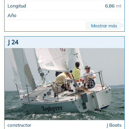
6,86
mt
Mostrar más
J 24
J Boats