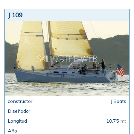
J 109
J Boats
10,75
mt