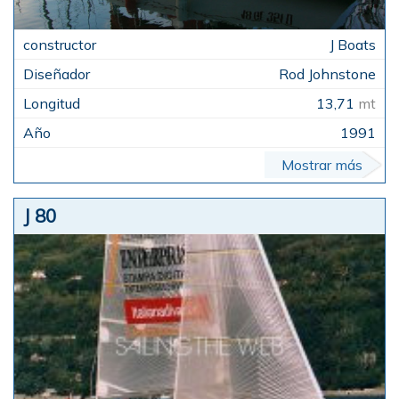
J Boats
Rod Johnstone
13,71
mt
1991
Mostrar más
J 80