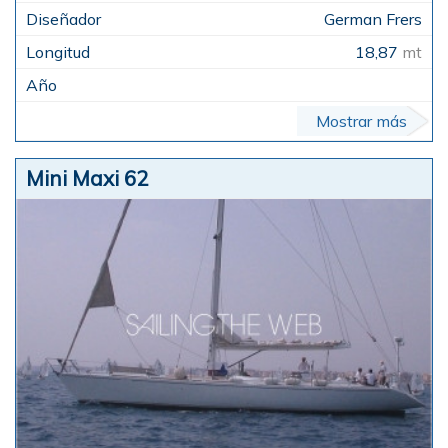
German Frers
18,87
mt
Mostrar más
Mini Maxi 62