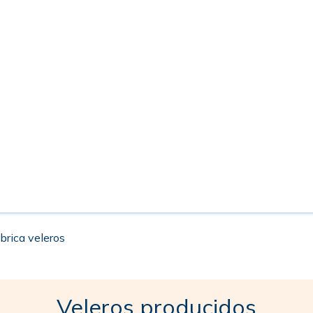
brica veleros
Veleros producidos