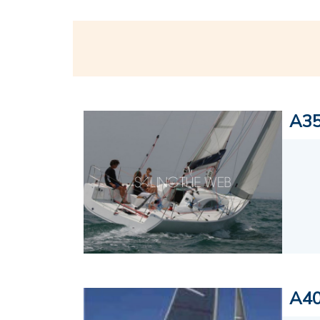
A3
A4