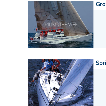
Gra
Spr