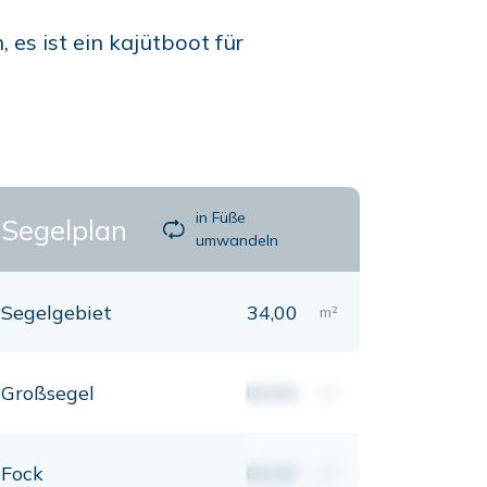
es ist ein kajütboot für
in Füße
Segelplan
umwandeln
Segelgebiet
34,00
m²
Großsegel
00,00
m²
Fock
00,00
m²