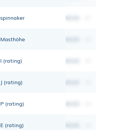
spinnaker
00,00
m²
Masthöhe
00,00
mt
I (rating)
00,00
mt
J (rating)
00,00
mt
P (rating)
00,00
mt
E (rating)
00,00
mt