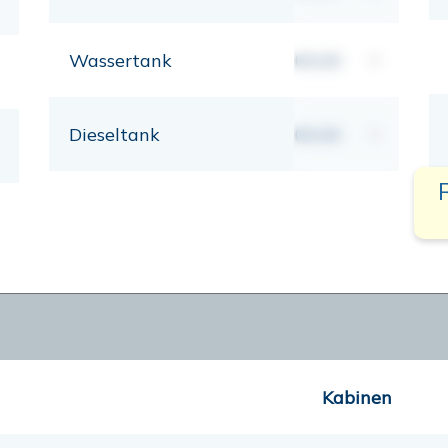
Wassertank
00,00
lt
Dieseltank
00,00
lt
Kabinen