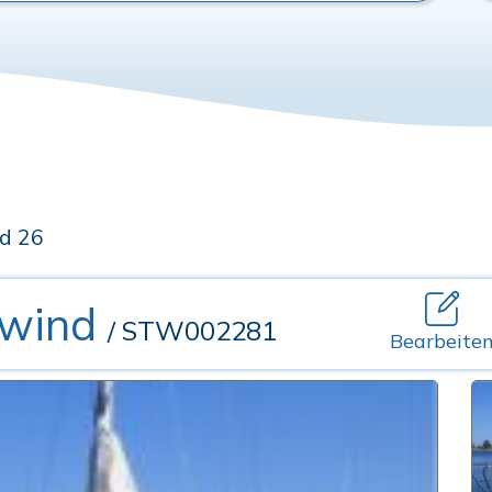
d 26
nwind
/ STW002281
Bearbeite