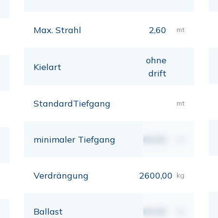
Max. Strahl
2,60
mt
ohne
Kielart
drift
StandardTiefgang
mt
minimaler Tiefgang
00,00
mt
Verdrängung
2600,00
kg
Ballast
00,00
kg