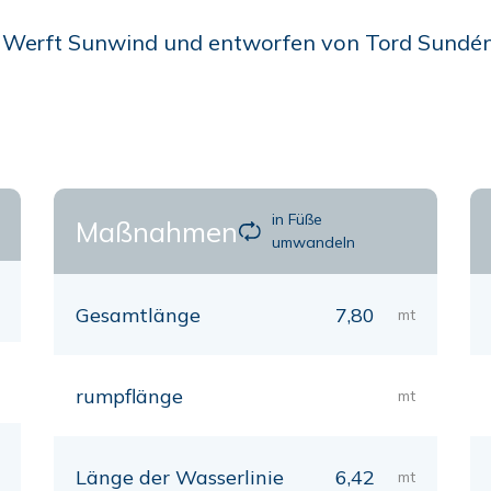
 Werft Sunwind und entworfen von Tord Sundén, 
in Füße
Maßnahmen
umwandeln
Gesamtlänge
7,80
mt
rumpflänge
mt
Länge der Wasserlinie
6,42
mt