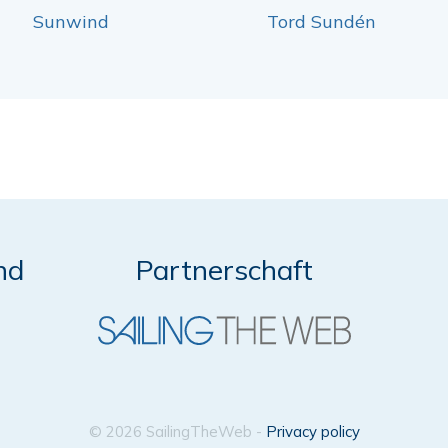
Sunwind
Tord Sundén
nd
Partnerschaft
© 2026 SailingTheWeb -
Privacy policy