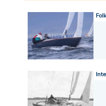
Fol
Int